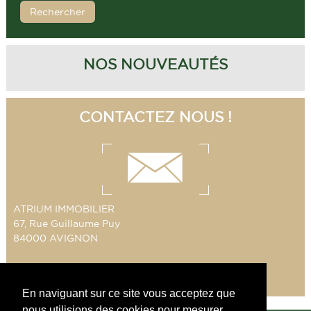
NOS NOUVEAUTÉS
CONTACTEZ NOUS !
ATRIUM IMMOBILIER
67, Rue Guillaume Puy
84000 AVIGNON
Tél : 06 62 49 17 81
Email :
immobilier.atrium@wanadoo.fr
En naviguant sur ce site vous acceptez que
nous utilisions des cookies pour mesurer