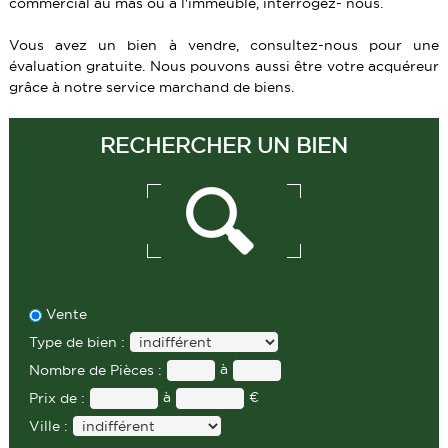
commercial au mas ou à l'immeuble, interrogez- nous.
VENDRE UN BIEN
FONDS DE COMMERCE
Vous avez un bien à vendre, consultez-nous pour une
ESTIMATION
TERRAINS
évaluation gratuite. Nous pouvons aussi être votre acquéreur
grâce à notre service marchand de biens.
CALCULETTE
PARKING-GARAGE
INVESTISSEURS
RECHERCHER UN BIEN
Vente
Type de bien :
à
Nombre de Pièces :
à
€
Prix de :
Ville :