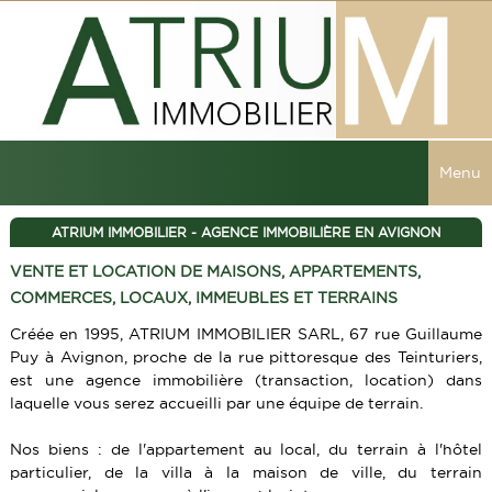
Menu
ACCUEIL
ATRIUM IMMOBILIER - AGENCE IMMOBILIÈRE EN AVIGNON
VENTE ET LOCATION DE MAISONS, APPARTEMENTS,
VENTES
COMMERCES, LOCAUX, IMMEUBLES ET TERRAINS
TOUTES LES VENTES
LOCATIONS
Créée en 1995, ATRIUM IMMOBILIER SARL, 67 rue Guillaume
Puy à Avignon, proche de la rue pittoresque des Teinturiers,
MAISONS
TOUTES LES LOCATIONS
RECHERCHER
est une agence immobilière (transaction, location) dans
APPARTEMENTS
laquelle vous serez accueilli par une équipe de terrain.
SERVICES
IMMEUBLES
Nos biens : de l'appartement au local, du terrain à l'hôtel
particulier, de la villa à la maison de ville, du terrain
ALERTE E-MAIL
CONTACT
LOCAUX